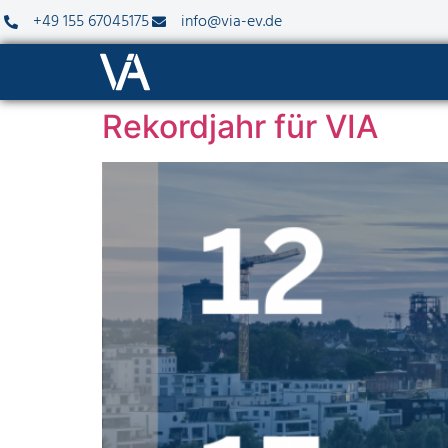
+49 155 67045175
info@via-ev.de
Rekordjahr für VIA