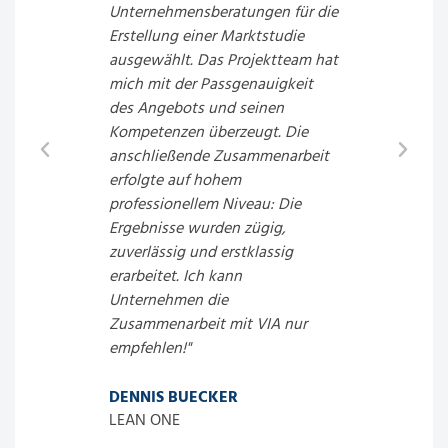
en
Unternehmensberatungen für die
Maßnahm
Erstellung einer Marktstudie
Reduzie
ausgewählt. Das Projektteam hat
Footprin
t
mich mit der Passgenauigkeit
vorgesc
 arbeitet
des Angebots und seinen
nicht nu
ch
Kompetenzen überzeugt. Die
waren, s
anschließende Zusammenarbeit
übersch
s
erfolgte auf hohem
praktisc
ische
professionellem Niveau: Die
Insgesam
Ergebnisse wurden zügig,
Zusamme
zuverlässig und erstklassig
uns, sc
ellente
erarbeitet. Ich kann
ohne Mit
but not
Unternehmen die
belasten
 VIA-
Zusammenarbeit mit VIA nur
empfehlen!"
ACHIM 
PROGAS
DENNIS BUECKER
LEAN ONE
SCHER