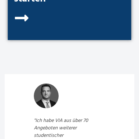
tzten
"Ich habe VIA aus über 70
"Das Tea
Angeboten weiterer
kürzeste
studentischer
umfangr